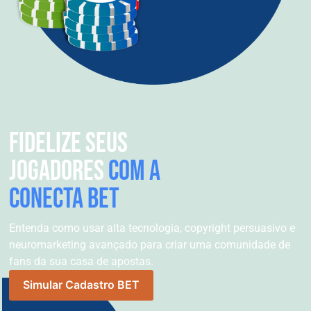
FIDELIZE SEUS
JOGADORES
COM A
CONECTA BET
Entenda como usar alta tecnologia, copyright persuasivo e
neuromarketing avançado para criar uma comunidade de
fans da sua casa de apostas.
Simular Cadastro BET