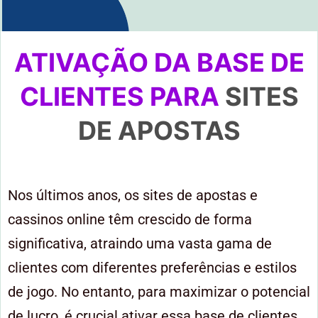
ATIVAÇÃO DA BASE DE
CLIENTES PARA
SITES
DE APOSTAS
Nos últimos anos, os sites de apostas e
cassinos online têm crescido de forma
significativa, atraindo uma vasta gama de
clientes com diferentes preferências e estilos
de jogo. No entanto, para maximizar o potencial
de lucro, é crucial ativar essa base de clientes,