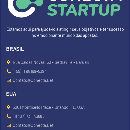
Estamos aqui para ajudá-lo a atingir seus objetivos e ter sucesso
no emocionante mundo das apostas.
BRASIL
Rua Caldas Novas, 50 - Bethaville - Barueri
(+55) 11 98169-5394
Contato@conecta.bet
EUA
3001 Monticello Place - Orlando, FL, USA
+1(407) 731=43688
Contato@conecta.bet