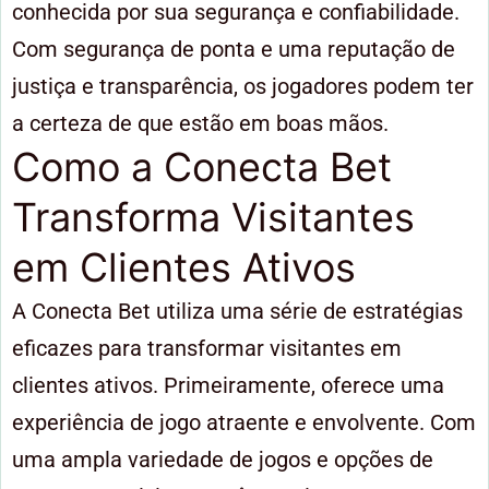
conhecida por sua segurança e confiabilidade.
Com segurança de ponta e uma reputação de
justiça e transparência, os jogadores podem ter
a certeza de que estão em boas mãos.
Como a Conecta Bet
Transforma Visitantes
em Clientes Ativos
A Conecta Bet utiliza uma série de estratégias
eficazes para transformar visitantes em
clientes ativos. Primeiramente, oferece uma
experiência de jogo atraente e envolvente. Com
uma ampla variedade de jogos e opções de