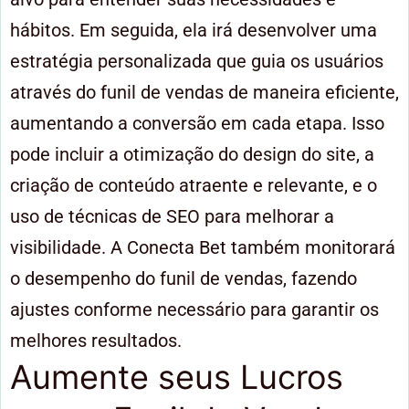
hábitos. Em seguida, ela irá desenvolver uma
estratégia personalizada que guia os usuários
através do funil de vendas de maneira eficiente,
aumentando a conversão em cada etapa. Isso
pode incluir a otimização do design do site, a
criação de conteúdo atraente e relevante, e o
uso de técnicas de SEO para melhorar a
visibilidade. A Conecta Bet também monitorará
o desempenho do funil de vendas, fazendo
ajustes conforme necessário para garantir os
melhores resultados.
Aumente seus Lucros