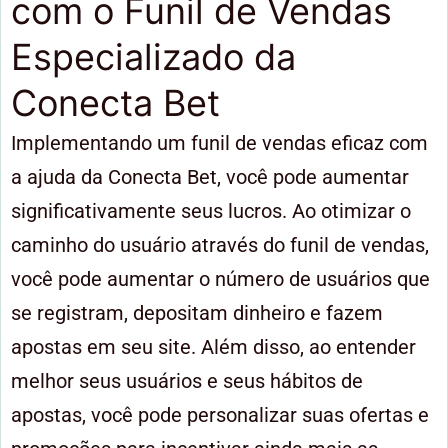
com o Funil de Vendas
Especializado da
Conecta Bet
Implementando um funil de vendas eficaz com
a ajuda da Conecta Bet, você pode aumentar
significativamente seus lucros. Ao otimizar o
caminho do usuário através do funil de vendas,
você pode aumentar o número de usuários que
se registram, depositam dinheiro e fazem
apostas em seu site. Além disso, ao entender
melhor seus usuários e seus hábitos de
apostas, você pode personalizar suas ofertas e