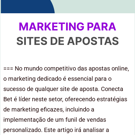
MARKETING PARA
SITES DE APOSTAS
=== No mundo competitivo das apostas online,
o marketing dedicado é essencial para o
sucesso de qualquer site de aposta. Conecta
Bet é líder neste setor, oferecendo estratégias
de marketing eficazes, incluindo a
implementação de um funil de vendas
personalizado. Este artigo irá analisar a