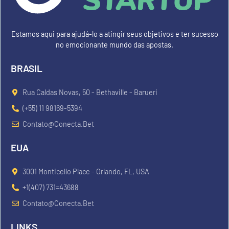
Estamos aqui para ajudá-lo a atingir seus objetivos e ter sucesso
no emocionante mundo das apostas.
BRASIL
Rua Caldas Novas, 50 - Bethaville - Barueri
(+55) 11 98169-5394
Contato@conecta.bet
EUA
3001 Monticello Place - Orlando, FL, USA
+1(407) 731=43688
Contato@conecta.bet
LINKS