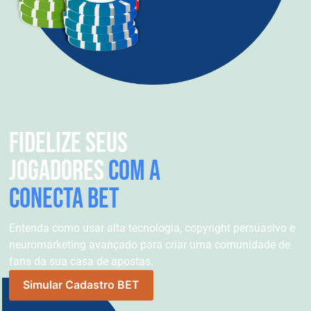
FIDELIZE SEUS
JOGADORES
COM A
CONECTA BET
Entenda como usar alta tecnologia, copyright persuasivo e
neuromarketing avançado para criar uma comunidade de
fans da sua casa de apostas.
Simular Cadastro BET