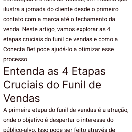
ilustra a jornada do cliente desde o primeiro
contato com a marca até o fechamento da
venda. Neste artigo, vamos explorar as 4
etapas cruciais do funil de vendas e como a
Conecta Bet pode ajudá-lo a otimizar esse
processo.
Entenda as 4 Etapas
Cruciais do Funil de
Vendas
A primeira etapa do funil de vendas é a atração,
onde o objetivo é despertar o interesse do
público-alvo. Isso pode ser feito através de