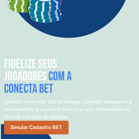
FIDELIZE SEUS
JOGADORES
COM A
CONECTA BET
Entenda como usar alta tecnologia, copyright persuasivo e
neuromarketing avançado para criar uma comunidade de
fans da sua casa de apostas.
Simular Cadastro BET