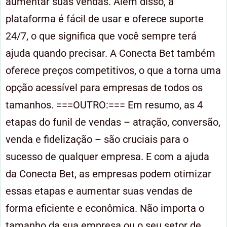
aumentar suas vendas. Além disso, a
plataforma é fácil de usar e oferece suporte
24/7, o que significa que você sempre terá
ajuda quando precisar. A Conecta Bet também
oferece preços competitivos, o que a torna uma
opção acessível para empresas de todos os
tamanhos. ===OUTRO:=== Em resumo, as 4
etapas do funil de vendas – atração, conversão,
venda e fidelização – são cruciais para o
sucesso de qualquer empresa. E com a ajuda
da Conecta Bet, as empresas podem otimizar
essas etapas e aumentar suas vendas de
forma eficiente e econômica. Não importa o
tamanho da sua empresa ou o seu setor de