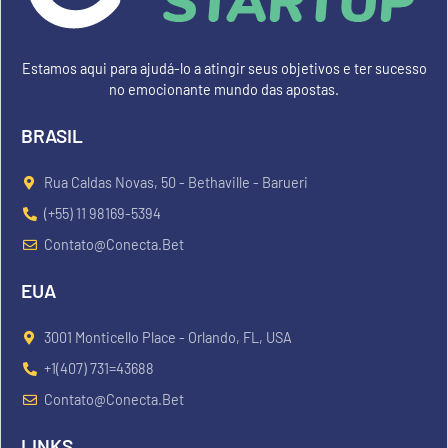
Estamos aqui para ajudá-lo a atingir seus objetivos e ter sucesso
no emocionante mundo das apostas.
BRASIL
Rua Caldas Novas, 50 - Bethaville - Barueri
(+55) 11 98169-5394
Contato@conecta.bet
EUA
3001 Monticello Place - Orlando, FL, USA
+1(407) 731=43688
Contato@conecta.bet
LINKS