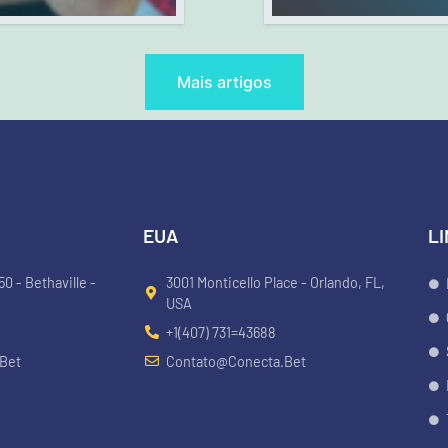
Mais artigos
EUA
L
0 - Bethaville -
3001 Monticello Place - Orlando, FL,
USA
+1(407) 731=43688
bet
Contato@conecta.bet