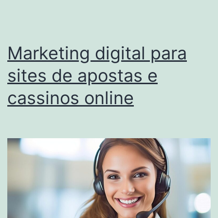
Marketing digital para
sites de apostas e
cassinos online