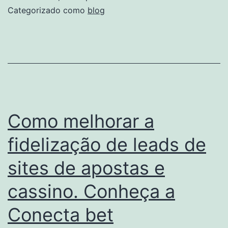
Categorizado como
blog
Como melhorar a
fidelização de leads de
sites de apostas e
cassino. Conheça a
Conecta bet