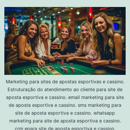
Marketing para sites de apostas esportivas e cassino.
Estruturação do atendimento ao cliente para site de
aposta esportiva e cassino. email marketing para site
de aposta esportiva e cassino. sms marketing para
site de aposta esportiva e cassino. whatsapp
marketing para site de aposta esportiva e cassino.
crm epara site de aposta esportiva e cassino.