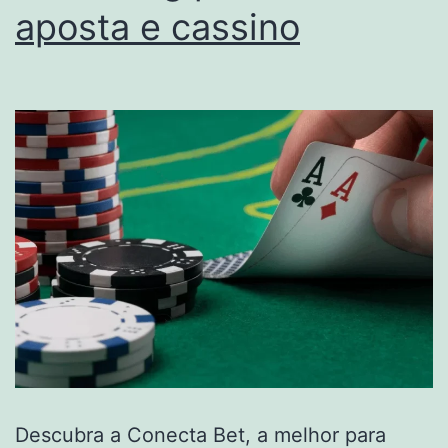
aposta e cassino
Descubra a Conecta Bet, a melhor para