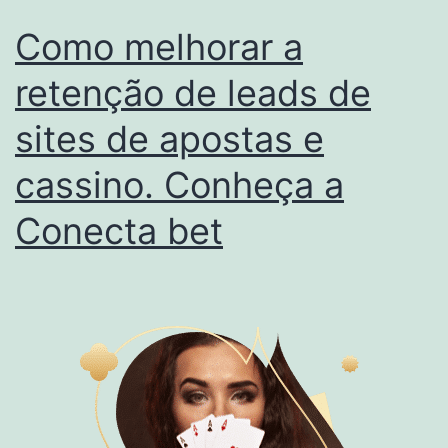
Como melhorar a
retenção de leads de
sites de apostas e
cassino. Conheça a
Conecta bet