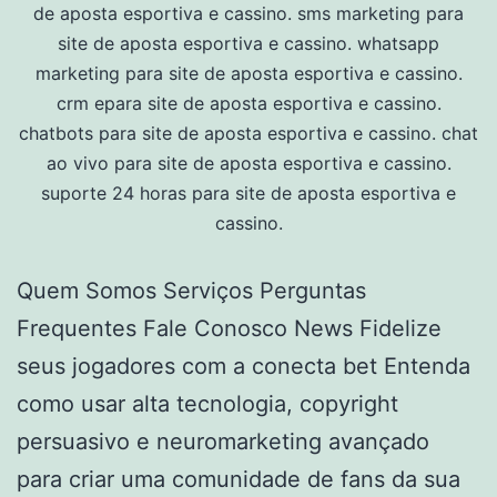
de aposta esportiva e cassino. sms marketing para
site de aposta esportiva e cassino. whatsapp
marketing para site de aposta esportiva e cassino.
crm epara site de aposta esportiva e cassino.
chatbots para site de aposta esportiva e cassino. chat
ao vivo para site de aposta esportiva e cassino.
suporte 24 horas para site de aposta esportiva e
cassino.
Quem Somos Serviços Perguntas
Frequentes Fale Conosco News Fidelize
seus jogadores com a conecta bet Entenda
como usar alta tecnologia, copyright
persuasivo e neuromarketing avançado
para criar uma comunidade de fans da sua