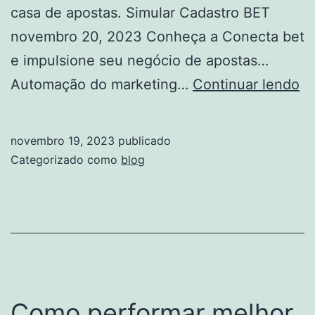
casa de apostas. Simular Cadastro BET
novembro 20, 2023 Conheça a Conecta bet
e impulsione seu negócio de apostas…
Automação do marketing…
Continuar lendo
novembro 19, 2023
publicado
Categorizado como
blog
Como performar melhor