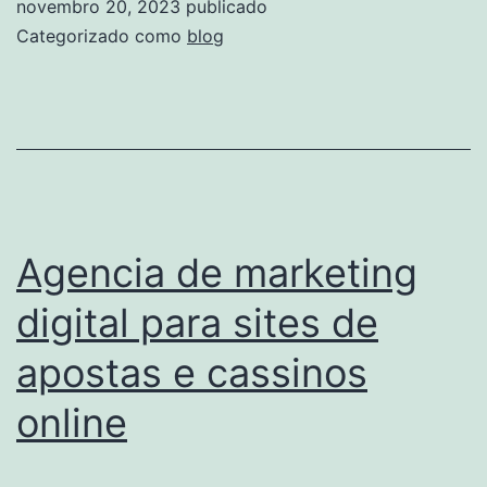
novembro 20, 2023
publicado
Categorizado como
blog
Agencia de marketing
digital para sites de
apostas e cassinos
online